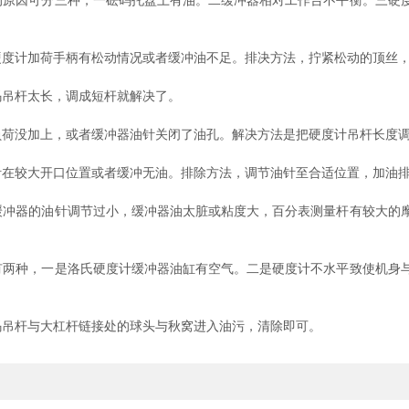
原因可分三种，一砝码托盘上有油。二缓冲器相对工作台不平衡。三硬度
度计加荷手柄有松动情况或者缓冲油不足。排决方法，拧紧松动的顶丝，
吊杆太长，调成短杆就解决了。
荷没加上，或者缓冲器油针关闭了油孔。解决方法是把硬度计吊杆长度调
在较大开口位置或者缓冲无油。排除方法，调节油针至合适位置，加油
冲器的油针调节过小，缓冲器油太脏或粘度大，百分表测量杆有较大的摩
两种，一是洛氏硬度计缓冲器油缸有空气。二是硬度计不水平致使机身与
吊杆与大杠杆链接处的球头与秋窝进入油污，清除即可。