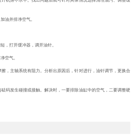
计机身不水平。找出问题后就可针对具体情况选择清理油污、调整缓
加油并排净空气。
短，打开缓冲器，调开油针。
排净空气。
擦，主轴系统有阻力。分析出原因后，针对进行，油针调节，更换合
砝码发生碰撞或接触。解决时，一要排除油缸中的空气，二要调整硬