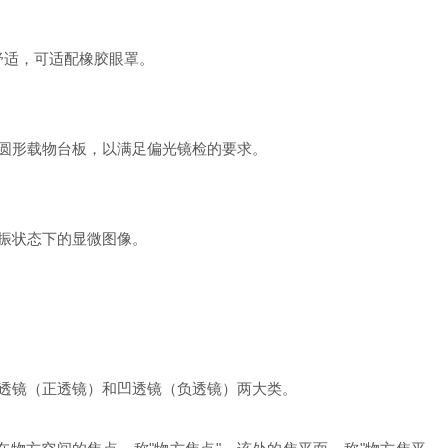
舒适，可适配橡胶眼罩。
圆形载物台板，以满足偏光镜检的要求。
振状态下的显微图像。
透镜（正透镜）和凹透镜（负透镜）两大类。