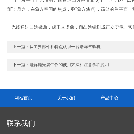
当一束平行于光轴的光线通过凸透镜后相交于一点，这个点称"
面"；反之，在象方空间的焦点，称"象方焦点"，该处的焦平面，称
光线通过凹透镜后，成正立虚像，而凸透镜则成正立实像。实
上一篇：
从主要部件和特点认识一台端淬试验机
下一篇：
电解抛光腐蚀仪的使用方法和注意事项说明
网站首页
关于我们
产品中心
|
|
联系我们