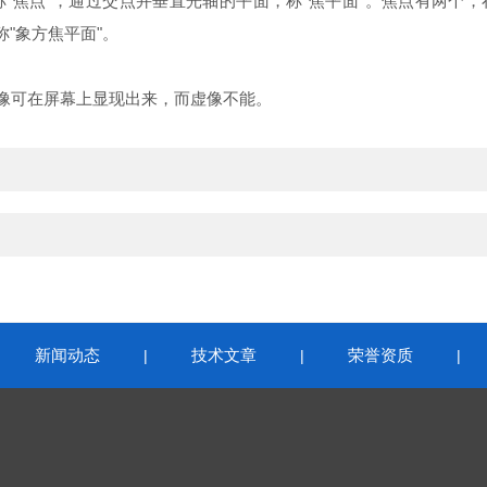
焦点"，通过交点并垂直光轴的平面，称"焦平面"。焦点有两个，在
"象方焦平面"。
像可在屏幕上显现出来，而虚像不能。
新闻动态
技术文章
荣誉资质
|
|
|
|