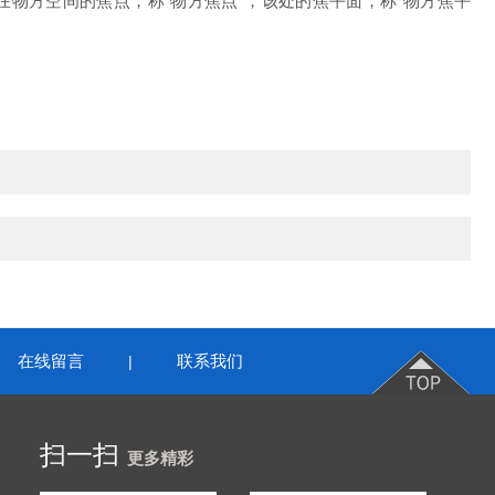
物方空间的焦点，称"物方焦点"，该处的焦平面，称"物方焦平
在线留言
联系我们
|
扫一扫
更多精彩