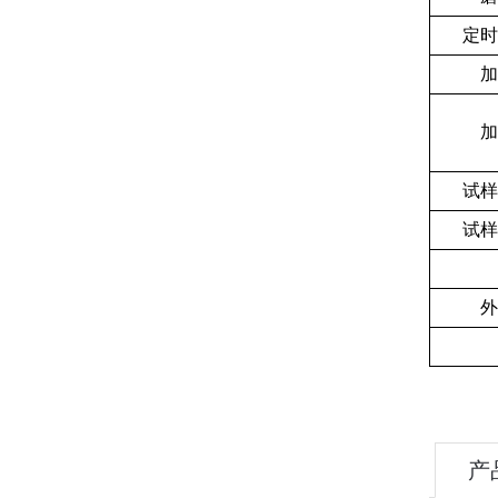
定时
加
加
试样
试样
外
产