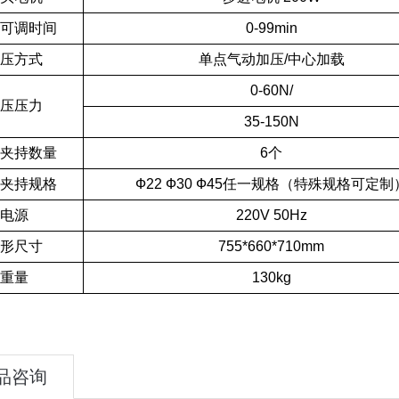
可调时间
0-99min
压方式
单点气动加压/中心加载
0-60N/
压压力
35-150N
夹持数量
6个
夹持规格
Ф22 Ф30 Ф45任一规格（特殊规格可定制
电源
220V 50Hz
形尺寸
755*660*710mm
重量
130kg
品咨询