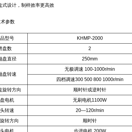
盘式设计，制样效率更高效
术参数
品型号
KHMP-2000
磨盘数
2
抛盘直径
250mm
无极调速 100-1000r/min
抛盘转速
四档调速300 500 800 1000r/min
盘旋转方向
顺时针或逆时针
盘电机
无刷电机1100W
头转速
20—120r/min
旋转方向
顺时针
头电机
步进电机 200W