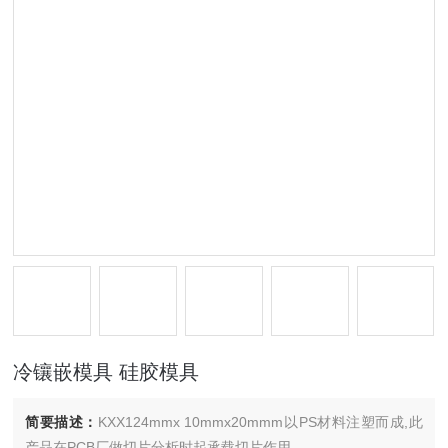
冷镶嵌模具 硅胶模具
简要描述：
KXX124mmx 10mmx20mmm以PS材料注塑而成,此
产品在PCB厂做切片分析时起承载切片作用.