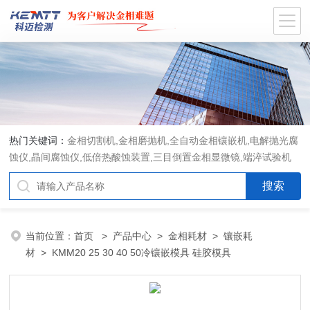
热门关键词：
金相切割机,金相磨抛机,全自动金相镶嵌机,电解抛光腐
蚀仪,晶间腐蚀仪,低倍热酸蚀装置,三目倒置金相显微镜,端淬试验机
当前位置：
首页
>
产品中心
>
金相耗材
>
镶嵌耗
材
> KMM20 25 30 40 50冷镶嵌模具 硅胶模具